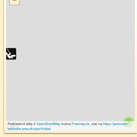
3
Podkladové dáta ©
OpenStreetMap
vrstva
Freemap.sk
, viac na
https://jaslovske-
500 m
bohunice.oma.sk/sport/futbal