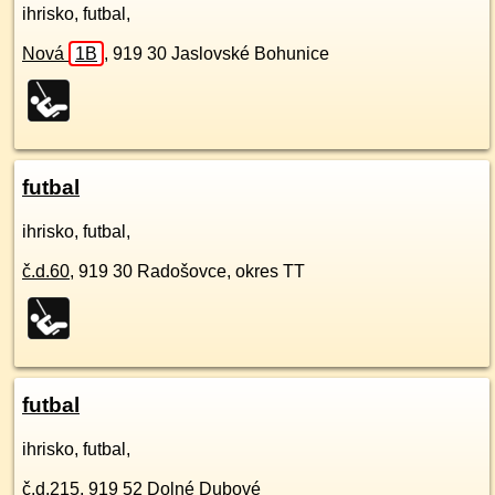
ihrisko, futbal,
Nová
1B
,
919 30
Jaslovské Bohunice
futbal
ihrisko, futbal,
č.d.
60
,
919 30
Radošovce, okres TT
futbal
ihrisko, futbal,
č.d.
215
,
919 52
Dolné Dubové