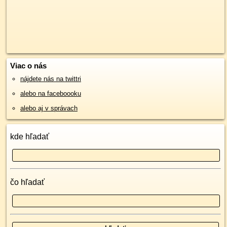
Viac o nás
nájdete nás na twittri
alebo na faceboooku
alebo aj v správach
kde hľadať
čo hľadať