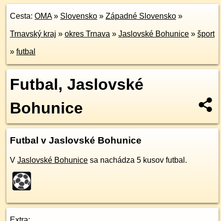
Cesta:
OMA
»
Slovensko
»
Západné Slovensko
»
Trnavský kraj
»
okres Trnava
»
Jaslovské Bohunice
»
šport
»
futbal
Futbal, Jaslovské
Bohunice
Futbal v Jaslovské Bohunice
V
Jaslovské Bohunice
sa nachádza 5 kusov futbal.
Extra: